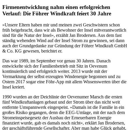
Firmenentwicklung nahm einen erfolgreichen
Verlauf: Die Föhrer Windkraft feiert 30 Jahre
»Unsere Eltern haben mir und meinen zwei Geschwistern schon
früh beigebracht, dass wir als Bewohner der Insel mitverantwortlich
sind für die Natur der Insel«, erzählt Jan Brodersen. Aus dem fast
ständig wehenden Wind auf der Insel Strom zu gewinnen, sei dann
auch der Grundgedanke zur Gründung der Föhrer Windkraft GmbH
& Co. KG gewesen, berichtet er.
Das war 1989, im September vor genau 30 Jahren. Danach
entwickelte sich der Familienbetrieb mit Sitz in Oevenum
kontinuierlich und erfolgreich weiter. 2013 wurde mit der
Vermarktung der selbst erzeugten Windenergie begonnen und zu
Ostern 2017 sogar eine Föhr-App mit allem Wissenswerten über die
Insel kreiert.
1990 wurden an der Deichlinie der Oevenumer Marsch die ersten
fünf Windkraftanlagen gebaut und der Strom über das nicht weit
entfernte Umspannwerk eingespeist. »Damals ist die Familie in ein
großes Risiko gegangen, denn die EEG-Umlage, mit der nach dem
Stromeinspeisegesetz der Ausbau der Erneuerbaren Energie
finanziert wurde, gab es damals noch nicht«, erklärt Jan Brodersen,
der geschäftsführende Gesellschafter. Aber man habe Glück gehabt,