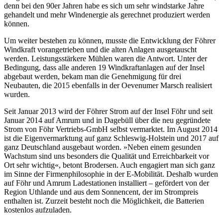
denn bei den 90er Jahren habe es sich um sehr windstarke Jahre
gehandelt und mehr Windenergie als gerechnet produziert werden
können.
Um weiter bestehen zu können, musste die Entwicklung der Föhrer
Windkraft vorangetrieben und die alten Anlagen ausgetauscht
werden. Leistungsstärkere Mühlen waren die Antwort. Unter der
Bedingung, dass alle anderen 19 Windkraftanlagen auf der Insel
abgebaut werden, bekam man die Genehmigung für drei
Neubauten, die 2015 ebenfalls in der Oevenumer Marsch realisiert
wurden.
Seit Januar 2013 wird der Föhrer Strom auf der Insel Föhr und seit
Januar 2014 auf Amrum und in Dagebüll über die neu gegründete
Strom von Föhr Vertriebs-GmbH selbst vermarktet. Im August 2014
ist die Eigenvermarktung auf ganz Schleswig-Holstein und 2017 auf
ganz Deutschland ausgebaut worden. »Neben einem gesunden
Wachstum sind uns besonders die Qualität und Erreichbarkeit vor
Ort sehr wichtig«, betont Brodersen. Auch engagiert man sich ganz
im Sinne der Firmenphilosophie in der E-Mobilität. Deshalb wurden
auf Föhr und Amrum Ladestationen installiert – gefördert von der
Region Uthlande und aus dem Sonnencent, der im Strompreis
enthalten ist. Zurzeit besteht noch die Möglichkeit, die Batterien
kostenlos aufzuladen.