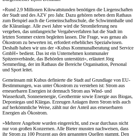
»Rund 2,9 Millionen Kilowattstunden benötigen die Liegenschaften
der Stadt und des AZV pro Jahr. Dazu gehören neben dem Rathaus
zum Beispiel auch die Gemeinschaftsschule, die Schwimmhalle und
die Kläranlage. Alle zwei Jahre wird die Stromlieferung neu
vergeben, das umfangreiche Vergabeverfahren hat die Stadt im
letzten Sommer extern begleiten lassen. Die Frage, was genau als
Ökostrom zu bewerten ist, erfordert erhebliches Spezialwissen.
Deshalb haben wir uns der »Kubus Kommunalberatung und Service
GmbH« bedient. Das ist ein Unternehmen kommunaler
Spitzenverbände, das Behörden unterstützt«, erläutert Jörg
Semmerling, der im Rathaus die Bereiche Organisation, Personal
und Sport leitet.
Gemeinsam mit Kubus definierte die Stadt auf Grundlage von EU-
Bestimmungen, was unter Ökostrom zu verstehen ist: Strom aus
erneuerbaren Energien ist demnach Strom aus Wind- und
Wasserkraft, Sonnenenergie, Geothermie sowie Energie aus Biogas,
Deponiegas und Klärgas. Erzeugen Anlagen ihren Strom teils auch
auf herkömmliche Weise, zählt nur der Anteil aus erneuerbaren
Energien als Ökostrom.
»Mehrere Angebote wurden eingereicht, und zwar durchaus nicht
nur von großen Konzernen. Alle Bieter mussten nachweisen, dass
ihr Strom zu 100 Prozent aus den genannten Quellen stammt. Den