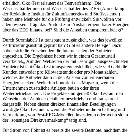
erhältlich. Öko-Test erläutert das Testverfahren: „Die
Wissenschaftlerinnen und Wissenschaftler des IZES (Anmerkung
der Redaktion: Institut für Zukunftsenergie- und Stoffsysteme )
haben eine Methode für die Prüfung entwickelt. Sie wollten vor
allem wissen: Trägt das Produkt zum Ausbau erneuerbarer Energien,
über das EEG hinaus, bei? Sind die Angaben transparent belegt?
Durch Stromlabel? Ist transparent zugänglich, was das jeweilige
Zertifizierungsinstitut geprüft hat? Gibt es andere Belege? Dazu
haben sich die Forschenden die Internetseiten der Anbieter
angesehen. Die Ergebnisse haben wir in einem Gesamturteil
verarbeitet.„ Auf den Webseiten der mit „sehr gut“ ausgezeichneten
Anbieter ist laut Öko-Test transparent ersichtlich, wie viel Geld die
Kunden entweder pro Kilowattstunde oder pro Monat zahlen,
welches die Anbieter dann in den Ausbau von erneuerbaren
Energien stecken. Weiterhin honoriert das Magazin, wenn die
Unternehmen zusätzliche Anlagen bauen oder ihren
Weiterbetriebsichern. Die Projekte sind gemäß Öko-Test auf den
Webseiten der Anbieter detailliert beschrieben und transparent
dargestellt. Neben diesen direkten finanziellen Beteiligungen
würdigte Öko-Test auch, wenn die Anbieter in die Schaffung und
Vermarktung von Post-EEG-Modellen investieren oder wenn sie in
der „sonstigen Direktvermarktung“ tätig sind.
Für Strom von Föhr ist es bereits die zweite Bestnote, nachdem die