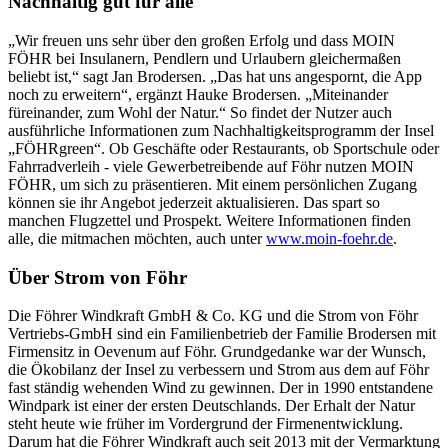
Nachhaltig gut für alle
„Wir freuen uns sehr über den großen Erfolg und dass MOIN
FÖHR bei Insulanern, Pendlern und Urlaubern gleichermaßen
beliebt ist,“ sagt Jan Brodersen. „Das hat uns angespornt, die App
noch zu erweitern“, ergänzt Hauke Brodersen. „Miteinander
füreinander, zum Wohl der Natur.“ So findet der Nutzer auch
ausführliche Informationen zum Nachhaltigkeitsprogramm der Insel
„FÖHRgreen“. Ob Geschäfte oder Restaurants, ob Sportschule oder
Fahrradverleih - viele Gewerbetreibende auf Föhr nutzen MOIN
FÖHR, um sich zu präsentieren. Mit einem persönlichen Zugang
können sie ihr Angebot jederzeit aktualisieren. Das spart so
manchen Flugzettel und Prospekt. Weitere Informationen finden
alle, die mitmachen möchten, auch unter
www.moin-foehr.de
.
Über Strom von Föhr
Die Föhrer Windkraft GmbH & Co. KG und die Strom von Föhr
Vertriebs-GmbH sind ein Familienbetrieb der Familie Brodersen mit
Firmensitz in Oevenum auf Föhr. Grundgedanke war der Wunsch,
die Ökobilanz der Insel zu verbessern und Strom aus dem auf Föhr
fast ständig wehenden Wind zu gewinnen. Der in 1990 entstandene
Windpark ist einer der ersten Deutschlands. Der Erhalt der Natur
steht heute wie früher im Vordergrund der Firmenentwicklung.
Darum hat die Föhrer Windkraft auch seit 2013 mit der Vermarktung