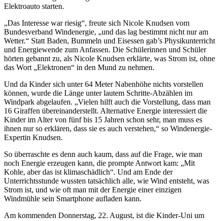
Elektroauto starten.
„Das Interesse war riesig“, freute sich Nicole Knudsen vom
Bundesverband Windenergie, „und das lag bestimmt nicht nur am
Wetter.“ Statt Baden, Bummeln und Eisessen gab’s Physikunterricht
und Energiewende zum Anfassen. Die Schülerinnen und Schüler
hörten gebannt zu, als Nicole Knudsen erklärte, was Strom ist, ohne
das Wort „Elektronen“ in den Mund zu nehmen.
Und da Kinder sich unter 64 Meter Nabenhöhe nichts vorstellen
können, wurde die Länge unter lautem Schritte-Abzählen im
Windpark abgelaufen. „Vielen hilft auch die Vorstellung, dass man
16 Giraffen übereinanderstellt. Alternative Energie interessiert die
Kinder im Alter von fünf bis 15 Jahren schon sehr, man muss es
ihnen nur so erklären, dass sie es auch verstehen,“ so Windenergie-
Expertin Knudsen.
So überraschte es denn auch kaum, dass auf die Frage, wie man
noch Energie erzeugen kann, die prompte Antwort kam: „Mit
Kohle, aber das ist klimaschädlich“. Und am Ende der
Unterrichtsstunde wussten tatsächlich alle, wie Wind entsteht, was
Strom ist, und wie oft man mit der Energie einer einzigen
Windmühle sein Smartphone aufladen kann.
Am kommenden Donnerstag, 22. August, ist die Kinder-Uni um