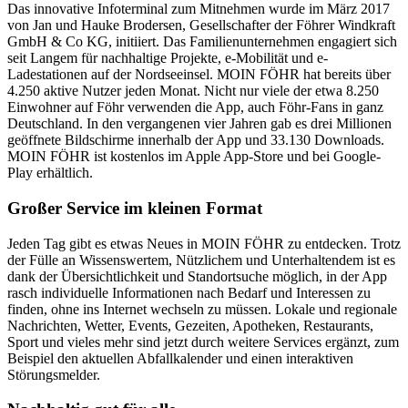
Das innovative Infoterminal zum Mitnehmen wurde im März 2017
von Jan und Hauke Brodersen, Gesellschafter der Föhrer Windkraft
GmbH & Co KG, initiiert. Das Familienunternehmen engagiert sich
seit Langem für nachhaltige Projekte, e-Mobilität und e-
Ladestationen auf der Nordseeinsel. MOIN FÖHR hat bereits über
4.250 aktive Nutzer jeden Monat. Nicht nur viele der etwa 8.250
Einwohner auf Föhr verwenden die App, auch Föhr-Fans in ganz
Deutschland. In den vergangenen vier Jahren gab es drei Millionen
geöffnete Bildschirme innerhalb der App und 33.130 Downloads.
MOIN FÖHR ist kostenlos im Apple App-Store und bei Google-
Play erhältlich.
Großer Service im kleinen Format
Jeden Tag gibt es etwas Neues in MOIN FÖHR zu entdecken. Trotz
der Fülle an Wissenswertem, Nützlichem und Unterhaltendem ist es
dank der Übersichtlichkeit und Standortsuche möglich, in der App
rasch individuelle Informationen nach Bedarf und Interessen zu
finden, ohne ins Internet wechseln zu müssen. Lokale und regionale
Nachrichten, Wetter, Events, Gezeiten, Apotheken, Restaurants,
Sport und vieles mehr sind jetzt durch weitere Services ergänzt, zum
Beispiel den aktuellen Abfallkalender und einen interaktiven
Störungsmelder.