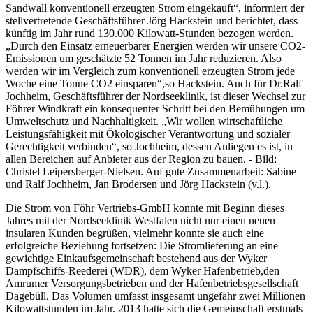
Sandwall konventionell erzeugten Strom eingekauft“, informiert der
stellvertretende Geschäftsführer Jörg Hackstein und berichtet, dass
künftig im Jahr rund 130.000 Kilowatt-Stunden bezogen werden.
„Durch den Einsatz erneuerbarer Energien werden wir unsere CO2-
Emissionen um geschätzte 52 Tonnen im Jahr reduzieren. Also
werden wir im Vergleich zum konventionell erzeugten Strom jede
Woche eine Tonne CO2 einsparen“,so Hackstein. Auch für Dr.Ralf
Jochheim, Geschäftsführer der Nordseeklinik, ist dieser Wechsel zur
Föhrer Windkraft ein konsequenter Schritt bei den Bemühungen um
Umweltschutz und Nachhaltigkeit. „Wir wollen wirtschaftliche
Leistungsfähigkeit mit Ökologischer Verantwortung und sozialer
Gerechtigkeit verbinden“, so Jochheim, dessen Anliegen es ist, in
allen Bereichen auf Anbieter aus der Region zu bauen. - Bild:
Christel Leipersberger-Nielsen. Auf gute Zusammenarbeit: Sabine
und Ralf Jochheim, Jan Brodersen und Jörg Hackstein (v.l.).
Die Strom von Föhr Vertriebs-GmbH konnte mit Beginn dieses
Jahres mit der Nordseeklinik Westfalen nicht nur einen neuen
insularen Kunden begrüßen, vielmehr konnte sie auch eine
erfolgreiche Beziehung fortsetzen: Die Stromlieferung an eine
gewichtige Einkaufsgemeinschaft bestehend aus der Wyker
Dampfschiffs-Reederei (WDR), dem Wyker Hafenbetrieb,den
Amrumer Versorgungsbetrieben und der Hafenbetriebsgesellschaft
Dagebüll. Das Volumen umfasst insgesamt ungefähr zwei Millionen
Kilowattstunden im Jahr. 2013 hatte sich die Gemeinschaft erstmals