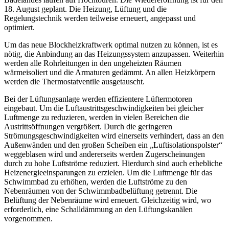
18. August geplant. Die Heizung, Lüftung und die
Regelungstechnik werden teilweise erneuert, angepasst und
optimiert.
Um das neue Blockheizkraftwerk optimal nutzen zu können, ist es
nötig, die Anbindung an das Heizungssystem anzupassen. Weiterhin
werden alle Rohrleitungen in den ungeheizten Räumen
wärmeisoliert und die Armaturen gedämmt. An allen Heizkörpern
werden die Thermostatventile ausgetauscht.
Bei der Lüftungsanlage werden effizientere Lüftermotoren
eingebaut. Um die Luftaustrittsgeschwindigkeiten bei gleicher
Luftmenge zu reduzieren, werden in vielen Bereichen die
Austrittsöffnungen vergrößert. Durch die geringeren
Strömungsgeschwindigkeiten wird einerseits verhindert, dass an den
Außenwänden und den großen Scheiben ein „Luftisolationspolster“
weggeblasen wird und andererseits werden Zugerscheinungen
durch zu hohe Luftströme reduziert. Hierdurch sind auch erhebliche
Heizenergieeinsparungen zu erzielen. Um die Luftmenge für das
Schwimmbad zu erhöhen, werden die Luftströme zu den
Nebenräumen von der Schwimmbadbelüftung getrennt. Die
Belüftung der Nebenräume wird erneuert. Gleichzeitig wird, wo
erforderlich, eine Schalldämmung an den Lüftungskanälen
vorgenommen.