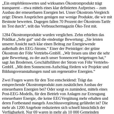
„Ein empfehlenswertes und wirksames Ökostromprodukt trägt
transparent – etwa mittels eines klar definierten Aufpreises – zum
Ausbau der erneuerbaren Energien bei. Unser Ökostrom-Vergleich
zeigt: Diesen Ansprüchen genügen nur wenige Produkte, die wir mit
Bestnote bewerten. Dagegen fallen 70 Prozent der Ökostrom-Tarife
im Test durch“, teilt das Verbrauchermagazin Öko-Test mit.
1284 Ökostromprodukte wurden verglichen. Zehn erhielten das
Prädikat „Sehr gut“ und die eindeutige Bewertung: „Sie leisten
unserer Ansicht nach klar einen Beitrag zur Energiewende
außerhalb des EEG-Stroms.“ Einer der Preisträger: der grüne
Ökostrom der Föhr Vertriebs-GmbH. „Wir freuen uns über die sehr
gute Bewertung, zu der auch unser Sonnencent beigetragen hat,“
sagt Jan Brodersen, Geschäftsführer der Strom von Föhr Vertriebs-
GmbH. „Mit dem Sonnencent-Aufschlag fördern wir Projekte und
Bildungsveranstaltungen rund um regenerative Energien.“
Zwei Fragen waren für den Test entscheidend: Trägt das
entsprechende Ökostromprodukt zum zusätzlichen Ausbau der
erneuerbaren Energien bei? Oder sorgt es zumindest, mittels eines
Post-EEG-Modells, für den Betrieb von Anlagen zur Erzeugung
erneuerbarer Energie, die keine EEGVergütung mehr erhalten und
deren Fortbestand mangels Anschlussvergütung gefährdet ist? Die
mehr als 1200 Angebote reduzierten sich schnell hinsichtlich der
Verfügbarkeit. Nur 69 waren in mehr als 10 000 Gemeinden