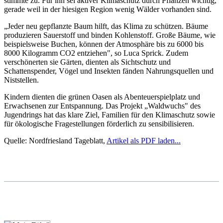
stimmte zu. Für ihn sei aktiver Klimaschutz durch Pflanzen wichtig,
gerade weil in der hiesigen Region wenig Wälder vorhanden sind.
„Jeder neu gepflanzte Baum hilft, das Klima zu schützen. Bäume
produzieren Sauerstoff und binden Kohlenstoff. Große Bäume, wie
beispielsweise Buchen, können der Atmosphäre bis zu 6000 bis
8000 Kilogramm CO2 entziehen", so Luca Sprick. Zudem
verschönerten sie Gärten, dienten als Sichtschutz und
Schattenspender, Vögel und Insekten fänden Nahrungsquellen und
Niststellen.
Kindern dienten die grünen Oasen als Abenteuerspielplatz und
Erwachsenen zur Entspannung. Das Projekt „Waldwuchs" des
Jugendrings hat das klare Ziel, Familien für den Klimaschutz sowie
für ökologische Fragestellungen förderlich zu sensibilisieren.
Quelle: Nordfriesland Tageblatt,
Artikel als PDF laden...