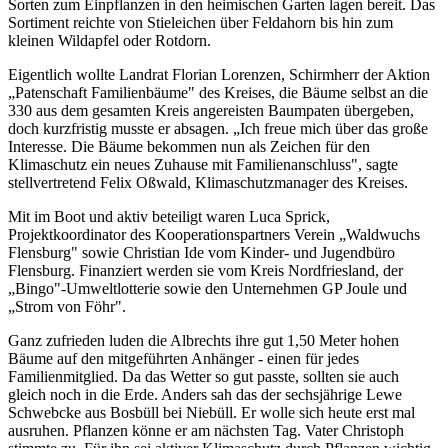
Sorten zum Einpflanzen in den heimischen Garten lagen bereit. Das
Sortiment reichte von Stieleichen über Feldahorn bis hin zum
kleinen Wildapfel oder Rotdorn.
Eigentlich wollte Landrat Florian Lorenzen, Schirmherr der Aktion
„Patenschaft Familienbäume" des Kreises, die Bäume selbst an die
330 aus dem gesamten Kreis angereisten Baumpaten übergeben,
doch kurzfristig musste er absagen. „Ich freue mich über das große
Interesse. Die Bäume bekommen nun als Zeichen für den
Klimaschutz ein neues Zuhause mit Familienanschluss", sagte
stellvertretend Felix Oßwald, Klimaschutzmanager des Kreises.
Mit im Boot und aktiv beteiligt waren Luca Sprick,
Projektkoordinator des Kooperationspartners Verein „Waldwuchs
Flensburg" sowie Christian Ide vom Kinder- und Jugendbüro
Flensburg. Finanziert werden sie vom Kreis Nordfriesland, der
„Bingo"-Umweltlotterie sowie den Unternehmen GP Joule und
„Strom von Föhr".
Ganz zufrieden luden die Albrechts ihre gut 1,50 Meter hohen
Bäume auf den mitgeführten Anhänger - einen für jedes
Familienmitglied. Da das Wetter so gut passte, sollten sie auch
gleich noch in die Erde. Anders sah das der sechsjährige Lewe
Schwebcke aus Bosbüll bei Niebüll. Er wolle sich heute erst mal
ausruhen. Pflanzen könne er am nächsten Tag. Vater Christoph